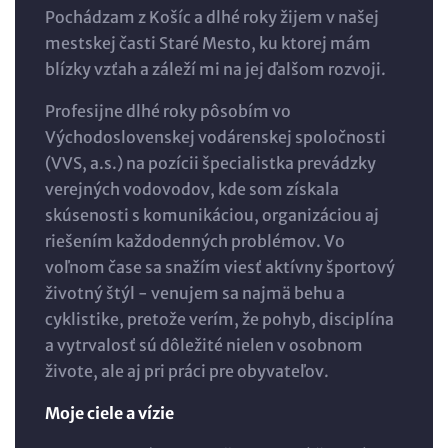
Pochádzam z Košíc a dlhé roky žijem v našej
mestskej časti Staré Mesto, ku ktorej mám
blízky vzťah a záleží mi na jej ďalšom rozvoji.
Profesijne dlhé roky pôsobím vo
Východoslovenskej vodárenskej spoločnosti
(VVS, a.s.) na pozícii špecialistka prevádzky
verejných vodovodov, kde som získala
skúsenosti s komunikáciou, organizáciou aj
riešením každodenných problémov. Vo
voľnom čase sa snažím viesť aktívny športový
životný štýl - venujem sa najmä behu a
cyklistike, pretože verím, že pohyb, disciplína
a vytrvalosť sú dôležité nielen v osobnom
živote, ale aj pri práci pre obyvateľov.
Moje ciele a vízie