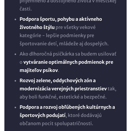
príjemného a dôstojného života v mestskej
časti.
Podpora športu, pohybu a aktívneho
životného štýlu
pre všetky vekové
kategórie - lepšie podmienky pre
športovanie detí, mládeže aj dospelých.
Ako dlhoročná psičkárka sa budem usilovať
o
vytváranie optimálnych podmienok pre
majiteľov psíkov
.
Rozvoj zelene, oddychových zón a
modernizácia verejných priestranstiev
tak,
aby boli funkčné, estetické a bezpečné.
Podpora a rozvoj obľúbených kultúrnych a
športových podujatí
, ktoré dodávajú
občanom pocit spolupatričnosti.