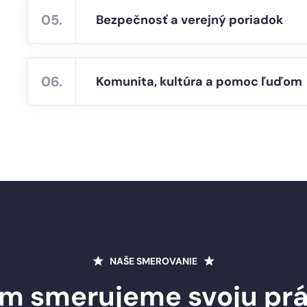
05.
Bezpečnosť a verejný poriadok
06.
Komunita, kultúra a pomoc ľuďom
NAŠE SMEROVANIE
m smerujeme svoju pr