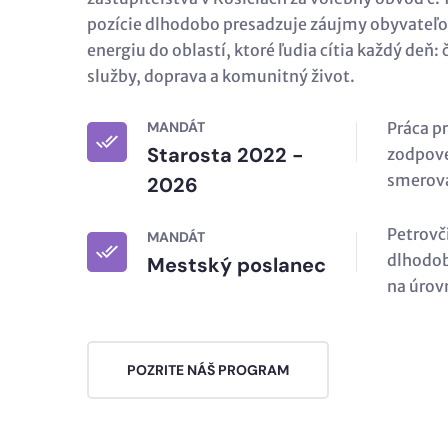
pozície dlhodobo presadzuje záujmy obyvateľo
energiu do oblastí, ktoré ľudia cítia každý deň:
služby, doprava a komunitný život.
MANDÁT
Práca pr
Starosta 2022 -
zodpov
smerova
2026
Petrovči
MANDÁT
dlhodob
Mestský poslanec
na úrov
POZRITE NÁŠ PROGRAM