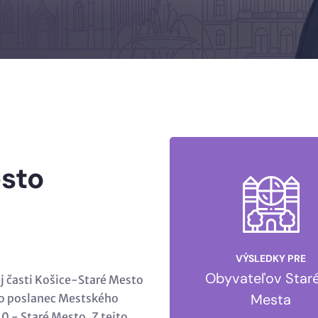
esto
VÝSLEDKY PRE
Obyvateľov Star
ej časti Košice-Staré Mesto
Mesta
o poslanec Mestského
0 - Staré Mesto. Z tejto