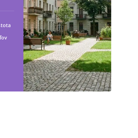
stota
ľov