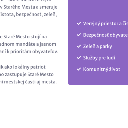
v Starého Mesta a smeruje
 čistota, bezpečnosť, zeleň,
Verejný priestor a či
Bezpečnosť obyvate
e Staré Mesto stojí na
ednom mandáte a jasnom
Zeleň a parky
ní k prioritám obyvateľov.
Služby pre ľudí
k ako lokálny patriot
Komunitný život
o zastupuje Staré Mesto
ni mestskej časti aj mesta.