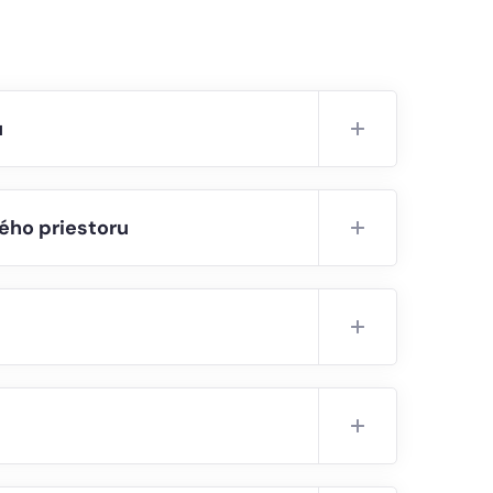
u
ného priestoru