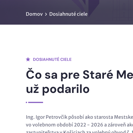
Domov
Dosiahnuté ciele
DOSIAHNUTÉ CIELE
Čo sa pre Staré M
už podarilo
Ing. Igor Petrovčik pôsobí ako starosta Mestsk
vo volebnom období 2022 - 2026 a zároveň ak
zastupiteľstva v Košiciach za volebný obvod č. 1